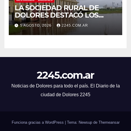
LA SOCIEDAD RURAL DE
DOLORES DESTACÓ LOS
TRABAJOS HIDRÁULICOS
5 AGOSTO, 2026
2245.COM.AR
REALIZADOS EN EL CANAL 1
2245.com.ar
Noticias de Dolores para todo el país. El Diario de la
ciudad de Dolores 2245
Funciona gracias a WordPress
|
Tema: Newsup de
Themeansar