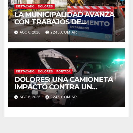
DESTACADO
DOLORES
LA MUNICIPALIDAD AVANZA
CON TRABAJOS DE
REPARACIÓN DE PAVIMENTO
AGO 6, 2026
2245.COM.AR
EN DISTINTOS PUNTOS DE LA
CIUDAD
DESTACADO
DOLORES
PORTADA
DOLORES: UNA CAMIONETA
IMPACTÓ CONTRA UN
ANIMAL VACUNO EN LA RUTA
AGO 6, 2026
2245.COM.AR
63