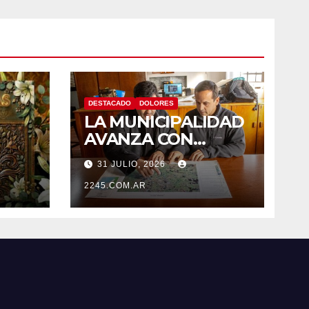
DESTACADO
DOLORES
LA MUNICIPALIDAD
AVANZA CON
OBRAS EN EL
31 JULIO, 2026
SISTEMA HÍDRICO
DE DOLORES
2245.COM.AR