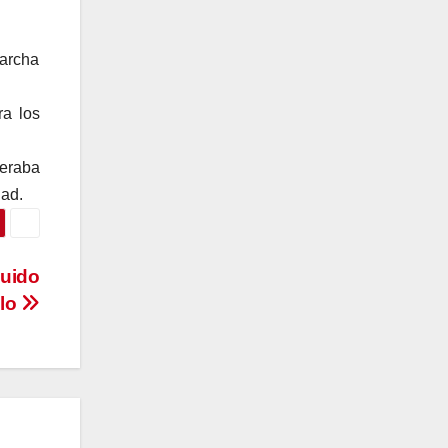
marcha
ra los
neraba
dad.
Guido
llo