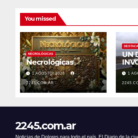
You missed
DESTAC
UN 
NECROLÓGICAS
Necrológicas
INV
UN 
1 AGOSTO, 2026
1 AG
TER
2245.COM.AR
DES
2245.C
2245.com.ar
Noticias de Dolores para todo el país. El Diario de la c