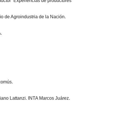
ductor” Experiencias de productores
io de Agroindustria de la Nación.
.
comús.
riano Lattanzi. INTA Marcos Juárez.