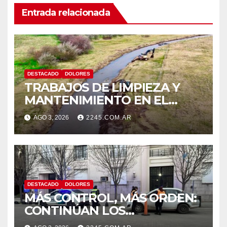
Entrada relacionada
DESTACADO
DOLORES
TRABAJOS DE LIMPIEZA Y
MANTENIMIENTO EN EL
CANAL LA PICASA
AGO 3, 2026
2245.COM.AR
DESTACADO
DOLORES
MÁS CONTROL, MÁS ORDEN:
CONTINÚAN LOS
OPERATIVOS PREVENTIVOS