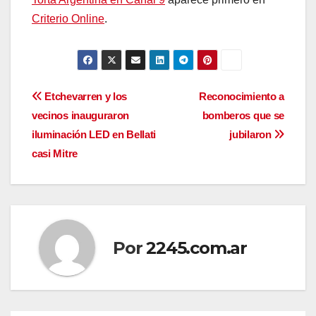
Criterio Online
.
Navegación
Etchevarren y los
Reconocimiento a
vecinos inauguraron
bomberos que se
de
iluminación LED en Bellati
jubilaron
entradas
casi Mitre
Por
2245.com.ar