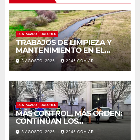
DESTACADO
DOLORES
TRABAJOS DE LIMPIEZA Y
MANTENIMIENTO EN EL
CANAL LA PICASA
3 AGOSTO, 2026
2245.COM.AR
DESTACADO
DOLORES
MÁS CONTROL, MÁS ORDEN:
CONTINÚAN LOS
OPERATIVOS PREVENTIVOS
3 AGOSTO, 2026
2245.COM.AR
DE TRÁNSITO EN DOLORES