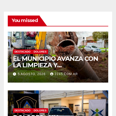
You missed
DESTACADO
DOLORES
EL MUNICIPIO AVANZA CON
LA LIMPIEZA Y
MANTENIMIENTO DE
5 AGOSTO, 2026
2245.COM.AR
DESAGÜES
DESTACADO
DOLORES