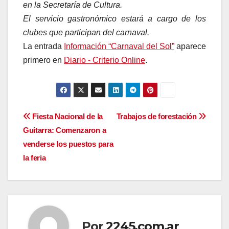
en la Secretaría de Cultura.
El servicio gastronómico estará a cargo de los
clubes que participan del carnaval.
La entrada
Información “Carnaval del Sol”
aparece
primero en
Diario - Criterio Online
.
Navegación
Fiesta Nacional de la
Trabajos de forestación
Guitarra: Comenzaron a
de
venderse los puestos para
entradas
la feria
Por
2245.com.ar