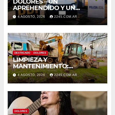
DOLORES – UN
APREHENDIDO Y UN
VEHÍCULO SECUESTRADO
4 AGOSTO, 2026
2245.COM.AR
TRAS DISPAROS Y
AMENAZAS
DESTACADO
DOLORES
LIMPIEZA Y
MANTENIMIENTO:
CONTINÚAN LOS TRABAJOS
4 AGOSTO, 2026
2245.COM.AR
DE ZANJEO EN DISTINTOS
SECTORES DE LA CIUDAD
DOLORES