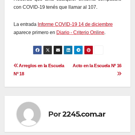
con COVID-19 tenés que llamar al 107.
La entrada
Informe COVID-19 14 de diciembre
aparece primero en
Diario - Criterio Online
.
Navegación
Arreglos en la Escuela
Acto en la Escuela Nº 16
Nº 18
de
entradas
Por
2245.com.ar