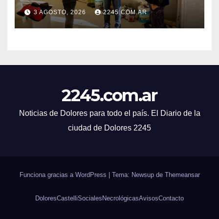
LA ESCUELA N.º 10
3 AGOSTO, 2026
2245.COM.AR
2245.com.ar
Noticias de Dolores para todo el país. El Diario de la
ciudad de Dolores 2245
Funciona gracias a WordPress
|
Tema: Newsup de
Themeansar
Dolores
Castelli
Sociales
Necrológicas
Avisos
Contacto