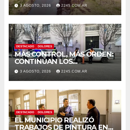
CANAL LA PICASA
3 AGOSTO, 2026
2245.COM.AR
DESTACADO
DOLORES
MÁS CONTROL, MÁS ORDEN:
CONTINÚAN LOS
OPERATIVOS PREVENTIVOS
3 AGOSTO, 2026
2245.COM.AR
DE TRÁNSITO EN DOLORES
DESTACADO
DOLORES
EL MUNICIPIO REALIZÓ
TRABAJOS DE PINTURA EN