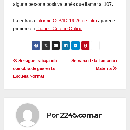
alguna persona positiva tenés que llamar al 107.
La entrada
Informe COVID-19 26 de julio
aparece
primero en
Diario - Criterio Online
.
Navegación
Se sigue trabajando
Semana de la Lactancia
con obra de gas en la
Materna
de
Escuela Normal
entradas
Por
2245.com.ar