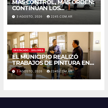
MÁS CONTROL, MÁS ORDEN:
CONTINÚAN LOS
OPERATIVOS PREVENTIVOS
3 AGOSTO, 2026
2245.COM.AR
DE TRÁNSITO EN DOLORES
DESTACADO
DOLORES
EL MUNICIPIO REALIZÓ
TRABAJOS DE PINTURA EN
LA ESCUELA N.º 10
3 AGOSTO, 2026
2245.COM.AR