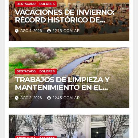
DESTACADO
DOLORES
VACACIONES DE INVIERNO:
RÉCORD HISTÓRICO DE
VISITANTES Y RECAUDACIÓN
AGO 4, 2026
2245.COM.AR
EN EL PARQUE TERMAL DE
DOLORES
DESTACADO
DOLORES
TRABAJOS DE LIMPIEZA Y
MANTENIMIENTO EN EL
CANAL LA PICASA
AGO 3, 2026
2245.COM.AR