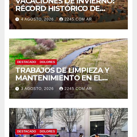
VACACIONES DE INVIERNO:
RÉCORD HISTÓRICO DE
VISITANTES Y RECAUDACIÓN
4 AGOSTO, 2026
2245.COM.AR
EN EL PARQUE TERMAL DE
DOLORES
DESTACADO
DOLORES
TRABAJOS DE LIMPIEZA Y
MANTENIMIENTO EN EL
CANAL LA PICASA
3 AGOSTO, 2026
2245.COM.AR
DESTACADO
DOLORES