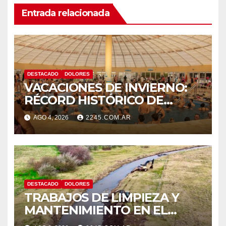
Entrada relacionada
DESTACADO
DOLORES
VACACIONES DE INVIERNO:
RÉCORD HISTÓRICO DE
VISITANTES Y RECAUDACIÓN
AGO 4, 2026
2245.COM.AR
EN EL PARQUE TERMAL DE
DOLORES
DESTACADO
DOLORES
TRABAJOS DE LIMPIEZA Y
MANTENIMIENTO EN EL
CANAL LA PICASA