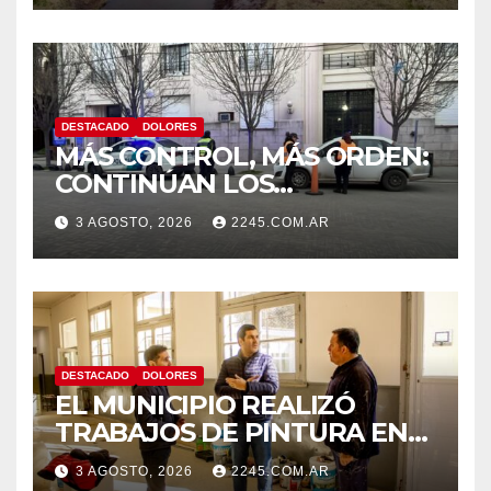
DESTACADO
DOLORES
MÁS CONTROL, MÁS ORDEN:
CONTINÚAN LOS
OPERATIVOS PREVENTIVOS
3 AGOSTO, 2026
2245.COM.AR
DE TRÁNSITO EN DOLORES
DESTACADO
DOLORES
EL MUNICIPIO REALIZÓ
TRABAJOS DE PINTURA EN
LA ESCUELA N.º 10
3 AGOSTO, 2026
2245.COM.AR