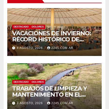
DESTACADO
DOLORES
VACACIONES DE INVIERNO:
RÉCORD HISTÓRICO DE
VISITANTES Y RECAUDACIÓN
4 AGOSTO, 2026
2245.COM.AR
EN EL PARQUE TERMAL DE
DOLORES
DESTACADO
DOLORES
TRABAJOS DE LIMPIEZA Y
MANTENIMIENTO EN EL
CANAL LA PICASA
3 AGOSTO, 2026
2245.COM.AR