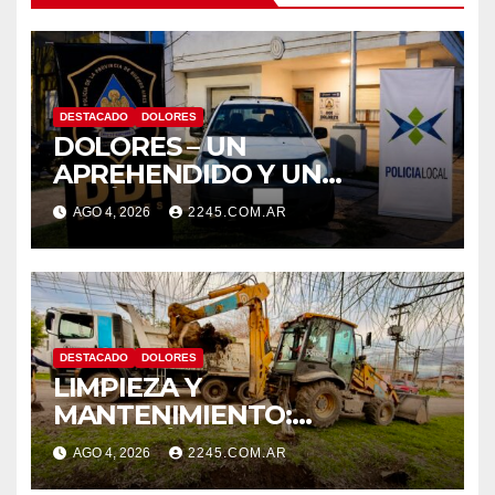
DESTACADO
DOLORES
DOLORES – UN
APREHENDIDO Y UN
VEHÍCULO SECUESTRADO
AGO 4, 2026
2245.COM.AR
TRAS DISPAROS Y AMENAZAS
DESTACADO
DOLORES
LIMPIEZA Y
MANTENIMIENTO:
CONTINÚAN LOS TRABAJOS
AGO 4, 2026
2245.COM.AR
DE ZANJEO EN DISTINTOS