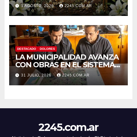
1 AGOSTO, 2026
2245.COM.AR
DESTACADO
DOLORES
LA MUNICIPALIDAD AVANZA
CON OBRAS EN EL SISTEMA
HÍDRICO DE DOLORES
31 JULIO, 2026
2245.COM.AR
2245.com.ar