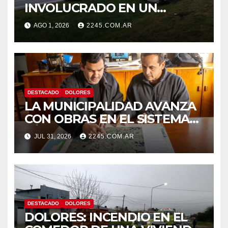
INVOLUCRADO EN UN
SINIESTRO QUE TERMINÓ
AGO 1, 2026
2245.COM.AR
CON DESPISTE Y VUELCO
DESTACADO
DOLORES
LA MUNICIPALIDAD AVANZA
CON OBRAS EN EL SISTEMA
HÍDRICO DE DOLORES
JUL 31, 2026
2245.COM.AR
DESTACADO
DOLORES
DOLORES: INCENDIO EN EL