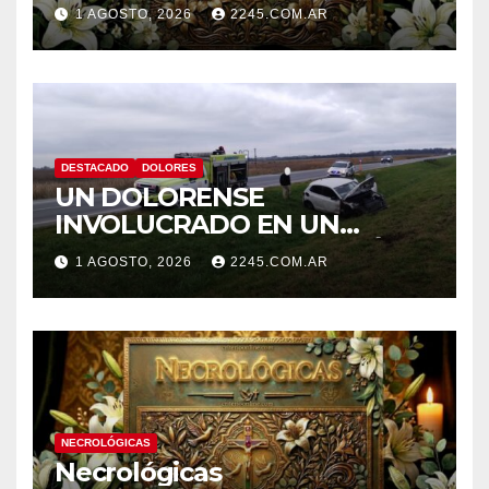
1 AGOSTO, 2026
2245.COM.AR
DESTACADO
DOLORES
UN DOLORENSE
INVOLUCRADO EN UN
SINIESTRO QUE TERMINÓ
1 AGOSTO, 2026
2245.COM.AR
CON DESPISTE Y VUELCO
NECROLÓGICAS
Necrológicas