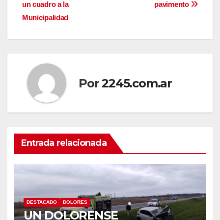
un cuadro a la
pavimento
de
Municipalidad
entradas
Por
2245.com.ar
Entrada relacionada
DESTACADO
DOLORES
UN DOLORENSE