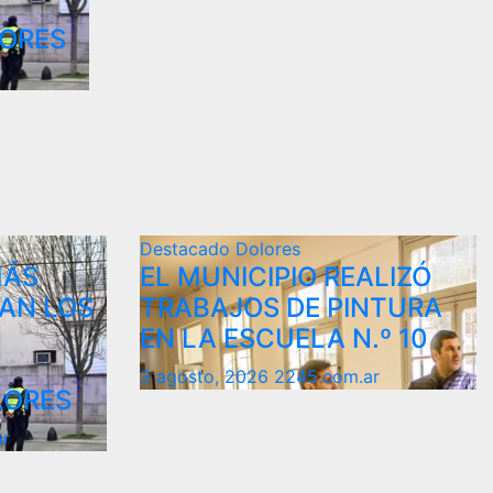
LORES
Destacado
Dolores
MÁS
EL MUNICIPIO REALIZÓ
AN LOS
TRABAJOS DE PINTURA
EN LA ESCUELA N.º 10
3 agosto, 2026
2245.com.ar
LORES
ar