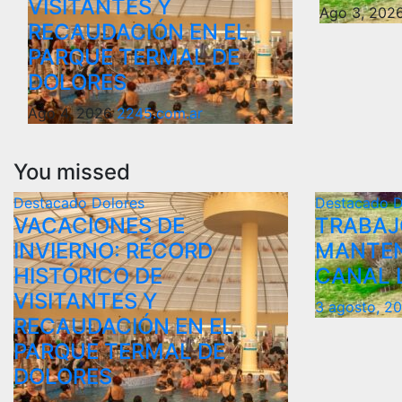
VISITANTES Y
Ago 3, 202
RECAUDACIÓN EN EL
PARQUE TERMAL DE
DOLORES
Ago 4, 2026
2245.com.ar
You missed
Destacado
Dolores
Destacado
D
VACACIONES DE
TRABAJO
INVIERNO: RÉCORD
MANTEN
HISTÓRICO DE
CANAL 
VISITANTES Y
3 agosto, 2
RECAUDACIÓN EN EL
PARQUE TERMAL DE
DOLORES