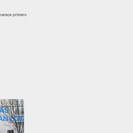
parece primero
ÁS
AN LOS