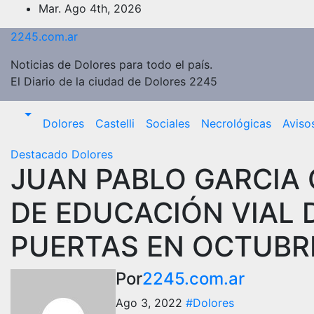
Saltar
Mar. Ago 4th, 2026
al
2245.com.ar
contenido
Noticias de Dolores para todo el país.
El Diario de la ciudad de Dolores 2245
Dolores
Castelli
Sociales
Necrológicas
Aviso
Destacado
Dolores
JUAN PABLO GARCIA
DE EDUCACIÓN VIAL 
PUERTAS EN OCTUBR
Por
2245.com.ar
Ago 3, 2022
#Dolores