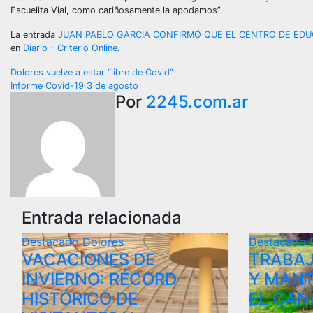
Escuelita Vial, como cariñosamente la apodamos”.
La entrada
JUAN PABLO GARCIA CONFIRMÓ QUE EL CENTRO DE EDU
en
Diario - Criterio Online
.
Navegación
Dolores vuelve a estar “libre de Covid”
Informe Covid-19 3 de agosto
de
Por
2245.com.ar
entradas
Entrada relacionada
Destacado
Dolores
Destacado
VACACIONES DE
TRABAJ
INVIERNO: RÉCORD
Y MANT
HISTÓRICO DE
EL CAN