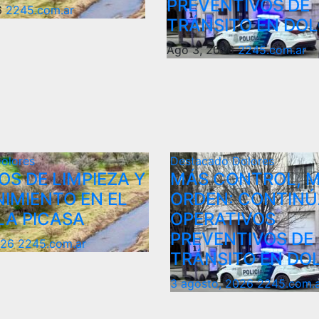
PREVENTIVOS DE
6
2245.com.ar
TRÁNSITO EN DO
Ago 3, 2026
2245.com.ar
olores
Destacado
Dolores
S DE LIMPIEZA Y
MÁS CONTROL, 
IMIENTO EN EL
ORDEN: CONTINÚ
LA PICASA
OPERATIVOS
PREVENTIVOS DE
026
2245.com.ar
TRÁNSITO EN DO
3 agosto, 2026
2245.com.