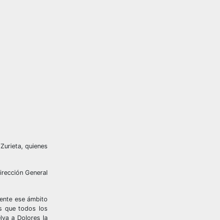
Zurieta, quienes
irección General
mente ese ámbito
s que todos los
lva a Dolores la