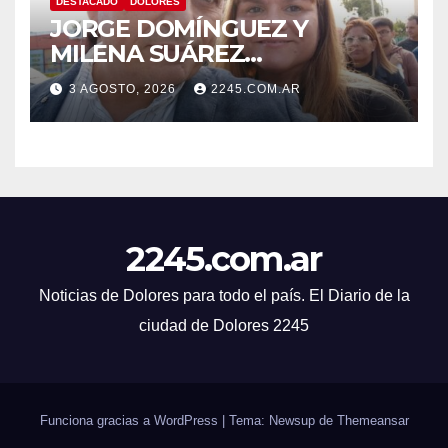
DESTACADO
DOLORES
JORGE DOMÍNGUEZ Y
MILENA SUÁREZ
INTENSIFICAN LA AGENDA
3 AGOSTO, 2026
2245.COM.AR
OPOSITORA EN DOLORES
CON UNA SERIE DE
DENUNCIAS Y
PRESENTACIONES
2245.com.ar
Noticias de Dolores para todo el país. El Diario de la
ciudad de Dolores 2245
Funciona gracias a WordPress
|
Tema: Newsup de
Themeansar