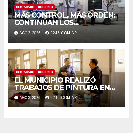
DESTACADO
DOLORES
MÁS CONTROL, MÁS ORDEN:
CONTINÚAN LOS
OPERATIVOS PREVENTIVOS
AGO 3, 2026
2245.COM.AR
DE TRÁNSITO EN DOLORES
DESTACADO
DOLORES
EL MUNICIPIO REALIZÓ
TRABAJOS DE PINTURA EN
LA ESCUELA N.º 10
AGO 3, 2026
2245.COM.AR