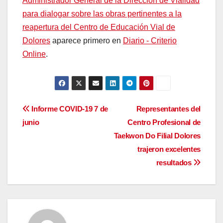
Administrador General de la Dirección de Vialidad
para dialogar sobre las obras pertinentes a la
reapertura del Centro de Educación Vial de
Dolores
aparece primero en
Diario - Criterio
Online
.
Navegación
Informe COVID-19 7 de
Representantes del
junio
Centro Profesional de
de
Taekwon Do Filial Dolores
entradas
trajeron excelentes
resultados