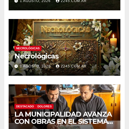
1 AGOSTO, 2026
2245.COM.AR
CON DESPISTE Y VUELCO
NECROLÓGICAS
Necrológicas
1 AGOSTO, 2026
2245.COM.AR
DESTACADO
DOLORES
LA MUNICIPALIDAD AVANZA
CON OBRAS EN EL SISTEMA
HÍDRICO DE DOLORES