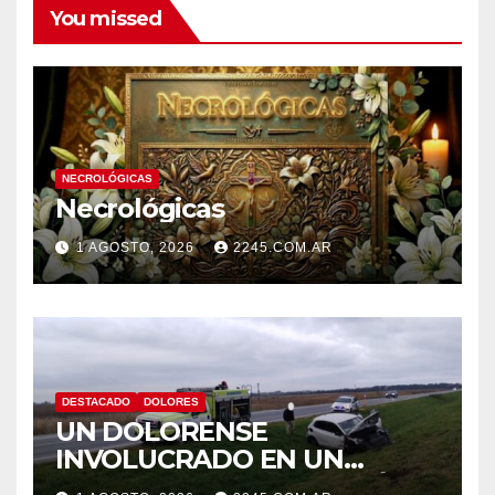
You missed
NECROLÓGICAS
Necrológicas
1 AGOSTO, 2026
2245.COM.AR
DESTACADO
DOLORES
UN DOLORENSE
INVOLUCRADO EN UN
SINIESTRO QUE TERMINÓ