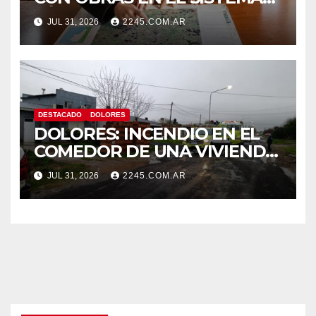
HÍDRICO DE DOLORES
JUL 31, 2026
2245.COM.AR
DESTACADO
DOLORES
DOLORES: INCENDIO EN EL
COMEDOR DE UNA VIVIENDA
FUE CONTROLADO POR
JUL 31, 2026
2245.COM.AR
BOMBEROS