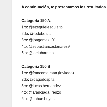
A continuación, te presentamos los resultados d
Categoría 150 A:
1ro: @ezequielesquisito
2do: @fedebetular
3ro: @joagomez_01
4to: @sebastiancastanares9
5to: @joelubarrieta
Categoría 150 B:
1ro: @francomeiraaa (invitado)
2do: @tiagodospital
3ro: @lucas.hernandez_
4to: @aranciaga_renzo
5to: @nahue.hoyos