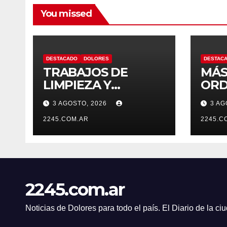
You missed
DESTACADO
DOLORES
DESTAC
TRABAJOS DE
MÁS
LIMPIEZA Y
ORD
MANTENIMIENTO
CON
3 AGOSTO, 2026
3 AG
EN EL CANAL LA
OPE
PICASA
2245.COM.AR
PRE
2245.C
TRÁ
DOL
2245.com.ar
Noticias de Dolores para todo el país. El Diario de la c