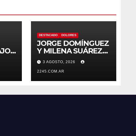
DESTACADO
DOLORES
JORGE DOMÍNGUEZ
AJOS
Y MILENA SUÁREZ
 LA
INTENSIFICAN LA
3 AGOSTO, 2026
AGENDA
OPOSITORA EN
2245.COM.AR
DOLORES CON UNA
SERIE DE
DENUNCIAS Y
PRESENTACIONES