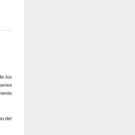
de los
series
miento
mo del