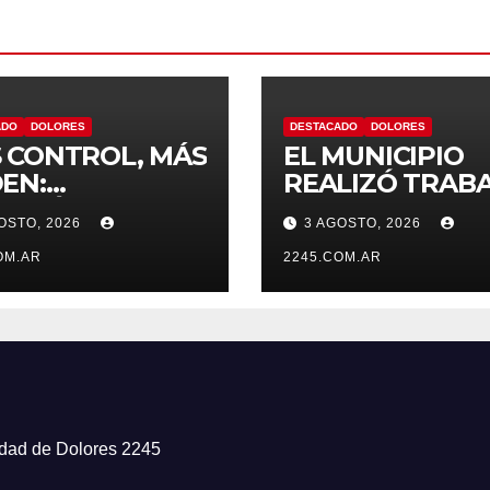
ADO
DOLORES
DESTACADO
DOLORES
 CONTROL, MÁS
EL MUNICIPIO
EN:
REALIZÓ TRAB
TINÚAN LOS
DE PINTURA EN
OSTO, 2026
3 AGOSTO, 2026
RATIVOS
ESCUELA N.º 10
VENTIVOS DE
OM.AR
2245.COM.AR
NSITO EN
ORES
iudad de Dolores 2245