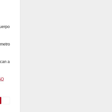
cuerpo
ómetro
scan a
GO