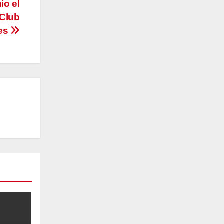
io el
 Club
res