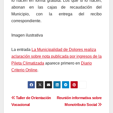
lo hacen en forma gratuita. Los que si lo hacen,
abonan en las cajas de recaudación del
Municipio, con la entrega del recibo
correspondiente.
Imagen ilustrativa
La entrada
La Municipalidad de Dolores realiza
aclaración sobre nota publicada por ingresos de la
Pileta Climatizada
aparece primero en
Diario
Criterio Online
.
Navegación
Taller de Orientación
Reunión informativa sobre
Vocacional
Monotributo Social
de