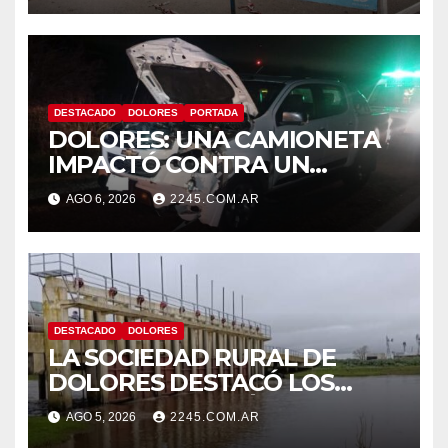
CIUDAD
DESTACADO
DOLORES
PORTADA
DOLORES: UNA CAMIONETA
IMPACTÓ CONTRA UN
ANIMAL VACUNO EN LA RUTA
AGO 6, 2026
2245.COM.AR
63
DESTACADO
DOLORES
LA SOCIEDAD RURAL DE
DOLORES DESTACÓ LOS
TRABAJOS HIDRÁULICOS
AGO 5, 2026
2245.COM.AR
REALIZADOS EN EL CANAL 1