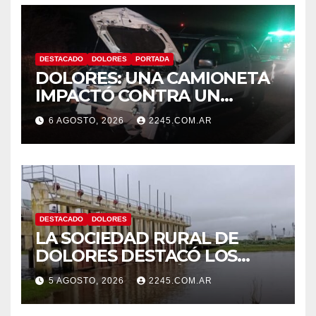
DESTACADO
DOLORES
PORTADA
DOLORES: UNA CAMIONETA
IMPACTÓ CONTRA UN
ANIMAL VACUNO EN LA
6 AGOSTO, 2026
2245.COM.AR
RUTA 63
DESTACADO
DOLORES
LA SOCIEDAD RURAL DE
DOLORES DESTACÓ LOS
TRABAJOS HIDRÁULICOS
5 AGOSTO, 2026
2245.COM.AR
REALIZADOS EN EL CANAL 1