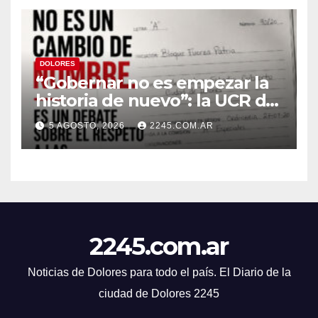
DOLORES
“Gobernar no es empezar la
historia de nuevo”: la UCR de
Dolores rechazó el cambio de
5 AGOSTO, 2026
2245.COM.AR
nombre del Estadio Arturo
Umberto Illia
2245.com.ar
Noticias de Dolores para todo el país. El Diario de la
ciudad de Dolores 2245