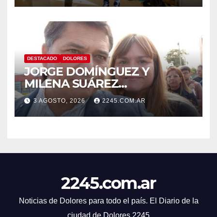
DESTACADO
DOLORES
JORGE DOMÍNGUEZ Y
MILENA SUÁREZ
INTENSIFICAN LA AGENDA
3 AGOSTO, 2026
2245.COM.AR
OPOSITORA EN DOLORES
CON UNA SERIE DE
DENUNCIAS Y
PRESENTACIONES
2245.com.ar
Noticias de Dolores para todo el país. El Diario de la
ciudad de Dolores 2245