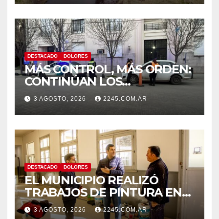
DESTACADO
DOLORES
MÁS CONTROL, MÁS ORDEN:
CONTINÚAN LOS
OPERATIVOS PREVENTIVOS
3 AGOSTO, 2026
2245.COM.AR
DE TRÁNSITO EN DOLORES
DESTACADO
DOLORES
EL MUNICIPIO REALIZÓ
TRABAJOS DE PINTURA EN
LA ESCUELA N.º 10
3 AGOSTO, 2026
2245.COM.AR