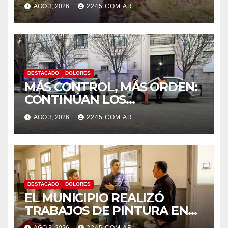
CANAL LA PICASA
AGO 3, 2026
2245.COM.AR
DESTACADO
DOLORES
MÁS CONTROL, MÁS ORDEN:
CONTINÚAN LOS
OPERATIVOS PREVENTIVOS
AGO 3, 2026
2245.COM.AR
DE TRÁNSITO EN DOLORES
DESTACADO
DOLORES
EL MUNICIPIO REALIZÓ
TRABAJOS DE PINTURA EN
LA ESCUELA N.º 10