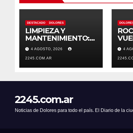
DESTACADO
DOLORES
DOLORE
LIMPIEZA Y
ROC
MANTENIMIENTO:
VUE
CONTINÚAN LOS
EN 
4 AGOSTO, 2026
4 AG
TRABAJOS DE
ZANJEO EN
2245.COM.AR
2245.C
DISTINTOS
SECTORES DE LA
CIUDAD
2245.com.ar
Noticias de Dolores para todo el país. El Diario de la c