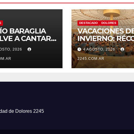
S
DESTACADO
DOLORES
ÍO BARAGLIA
VACACIONES D
LVE A CANTAR
INVIERNO: RÉC
EUROPA
HISTÓRICO DE
OSTO, 2026
4 AGOSTO, 2026
VISITANTES Y
OM.AR
RECAUDACIÓN 
2245.COM.AR
EL PARQUE TE
DE DOLORES
iudad de Dolores 2245