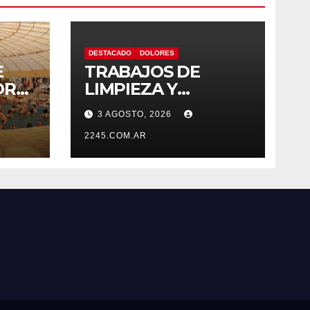
DESTACADO
DOLORES
E
TRABAJOS DE
ORD
LIMPIEZA Y
MANTENIMIENTO
3 AGOSTO, 2026
EN EL CANAL LA
EN
PICASA
2245.COM.AR
RMAL