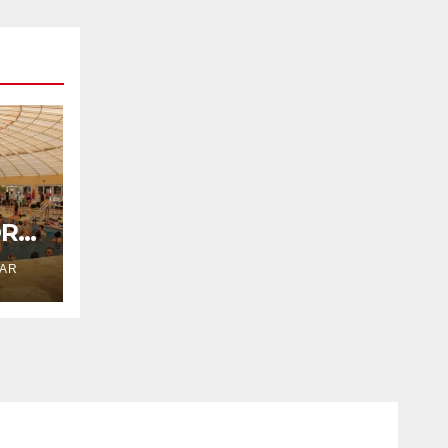
ORD
.AR
EN