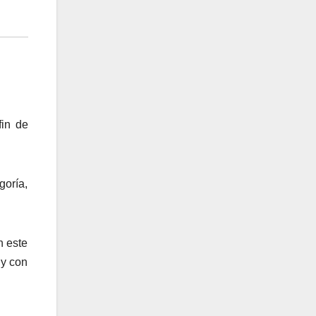
fin de
goría,
n este
 y con