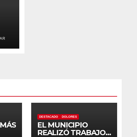
S
.AR
E
DESTACADO
DOLORES
 MÁS
EL MUNICIPIO
REALIZÓ TRABAJOS