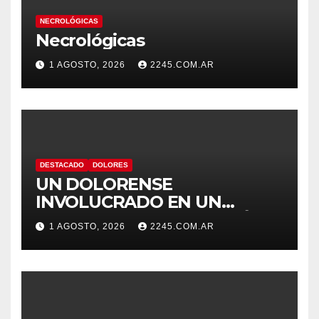
NECROLÓGICAS
Necrológicas
1 AGOSTO, 2026
2245.COM.AR
DESTACADO
DOLORES
UN DOLORENSE
INVOLUCRADO EN UN
SINIESTRO QUE TERMINÓ
1 AGOSTO, 2026
2245.COM.AR
CON DESPISTE Y VUELCO