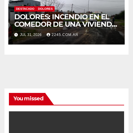
DESTACADO
DOLORES
DOLORES: INCENDIO EN EL
COMEDOR DE UNA VIVIENDA
FUE CONTROLADO POR
JUL 31, 2026
2245.COM.AR
BOMBEROS
You missed