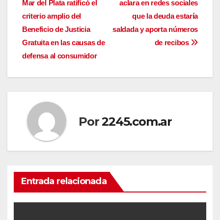
Mar del Plata ratificó el
aclara en redes sociales
de
criterio amplio del
que la deuda estaría
entradas
Beneficio de Justicia
saldada y aporta números
Gratuita en las causas de
de recibos
defensa al consumidor
Por
2245.com.ar
Entrada relacionada