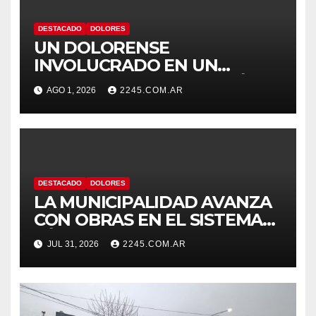
DESTACADO
DOLORES
UN DOLORENSE
INVOLUCRADO EN UN
SINIESTRO QUE TERMINÓ
AGO 1, 2026
2245.COM.AR
CON DESPISTE Y VUELCO
DESTACADO
DOLORES
LA MUNICIPALIDAD AVANZA
CON OBRAS EN EL SISTEMA
HÍDRICO DE DOLORES
JUL 31, 2026
2245.COM.AR