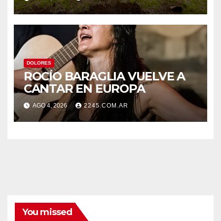
DE ZANJEO EN DISTINTOS
SECTORES DE LA CIUDAD
DOLORES
ROCÍO BARAGLIA VUELVE A
CANTAR EN EUROPA
AGO 4, 2026
2245.COM.AR
You missed