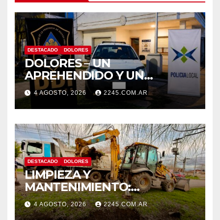
DESTACADO
DOLORES
DOLORES – UN
APREHENDIDO Y UN
VEHÍCULO SECUESTRADO
4 AGOSTO, 2026
2245.COM.AR
TRAS DISPAROS Y
AMENAZAS
DESTACADO
DOLORES
LIMPIEZA Y
MANTENIMIENTO:
CONTINÚAN LOS TRABAJOS
4 AGOSTO, 2026
2245.COM.AR
DE ZANJEO EN DISTINTOS