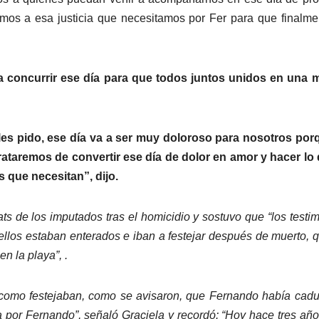
mos a esa justicia que necesitamos por Fer para que finalme
a concurrir ese día para que todos juntos unidos en una 
es pido, ese día va a ser muy doloroso para nosotros porq
ataremos de convertir ese día de dolor en amor y hacer lo
s que necesitan”, dijo.
hats de los imputados tras el homicidio y sostuvo que “los testi
y ellos estaban enterados e iban a festejar después de muerto, 
en la playa”, .
r como festejaban, como se avisaron, que Fernando había cad
a por Fernando”, señaló Graciela y recordó: “Hoy hace tres añ