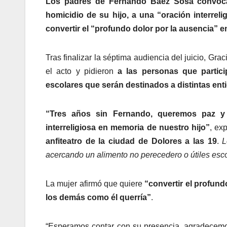
Los padres de Fernando Báez Sosa convoca
homicidio de su hijo, a una “oración interreli
convertir el “profundo dolor por la ausencia” 
Tras finalizar la séptima audiencia del juicio, Gr
el acto y pidieron
a las personas que partic
escolares que serán destinados a distintas ent
“Tres años sin Fernando, queremos paz y j
interreligiosa en memoria de nuestro hijo”
, ex
anfiteatro de la ciudad de Dolores a las 19
.
L
acercando un alimento no perecedero o útiles esco
La mujer afirmó que quiere
“convertir el profund
los demás como él querría”
.
“Esperamos contar con su presencia, agradecem