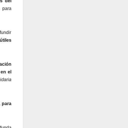
s del
s
para
fundir
tiles
ación
 en el
idaria
a para
ofunda