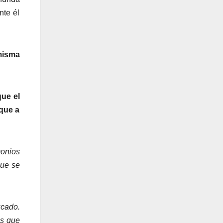
nte él
misma
ue el
 que a
monios
que se
ucado.
os que