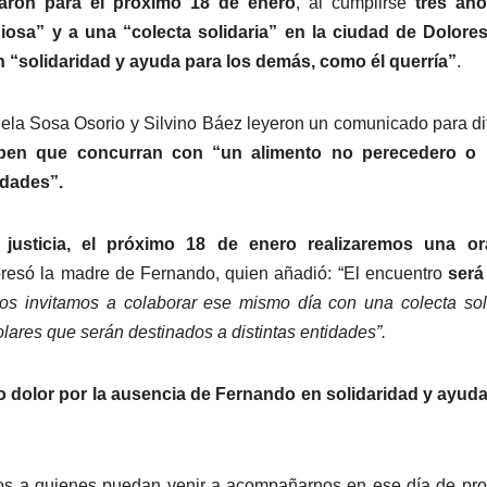
ron para el próximo 18 de enero
, al cumplirse
tres año
giosa” y a una “colecta solidaria” en la ciudad de Dolore
en “solidaridad y ayuda para los demás, como él querría”
.
aciela Sosa Osorio y Silvino Báez leyeron un comunicado para di
ipen que concurran con “un alimento no perecedero o ú
idades”.
usticia, el próximo 18 de enero realizaremos una or
presó la madre de Fernando, quien añadió: “El encuentro
será
os invitamos a colaborar ese mismo día con una colecta sol
lares que serán destinados a distintas entidades”.
o dolor por la ausencia de Fernando en solidaridad y ayud
os a quienes puedan venir a acompañarnos en ese día de pr