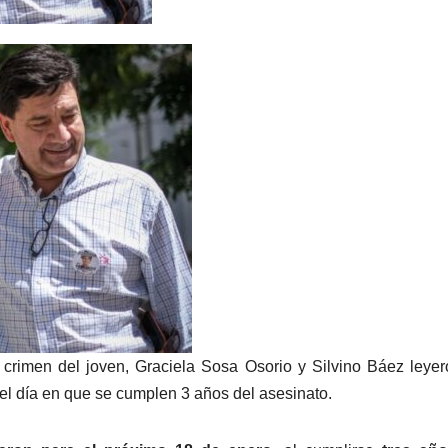
el crimen del joven, Graciela Sosa Osorio y Silvino Báez leye
 el día en que se cumplen 3 años del asesinato.