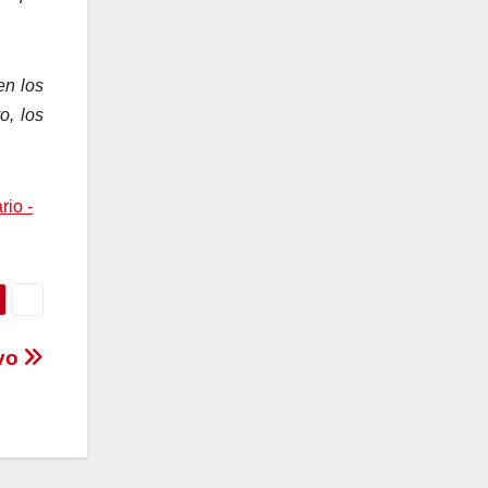
en los
o, los
rio -
ivo