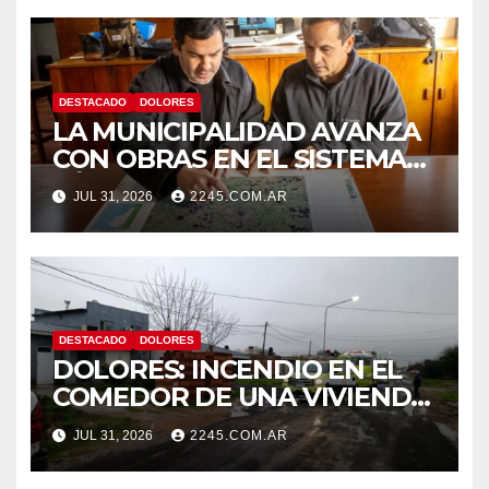
DESTACADO
DOLORES
LA MUNICIPALIDAD AVANZA
CON OBRAS EN EL SISTEMA
HÍDRICO DE DOLORES
JUL 31, 2026
2245.COM.AR
DESTACADO
DOLORES
DOLORES: INCENDIO EN EL
COMEDOR DE UNA VIVIENDA
FUE CONTROLADO POR
JUL 31, 2026
2245.COM.AR
BOMBEROS