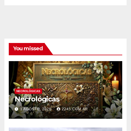
You missed
NECROLÓGICAS
Necrológicas
1 AGOSTO, 2026
2245.COM.AR