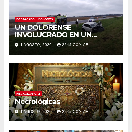
DESTACADO
DOLORES
UN DOLORENSE
INVOLUCRADO EN UN
SINIESTRO QUE TERMINÓ
1 AGOSTO, 2026
2245.COM.AR
CON DESPISTE Y VUELCO
NECROLÓGICAS
Necrológicas
1 AGOSTO, 2026
2245.COM.AR