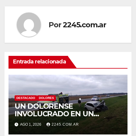
Por
2245.com.ar
Entrada relacionada
DESTACADO
DOLORES
UN DOLORENSE
INVOLUCRADO EN UN
SINIESTRO QUE TERMINÓ
AGO 1, 2026
2245.COM.AR
CON DESPISTE Y VUELCO