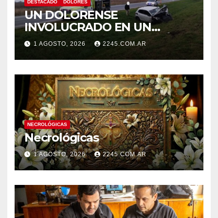
DESTACADO
DOLORES
UN DOLORENSE
INVOLUCRADO EN UN
SINIESTRO QUE TERMINÓ
1 AGOSTO, 2026
2245.COM.AR
CON DESPISTE Y VUELCO
NECROLÓGICAS
Necrológicas
1 AGOSTO, 2026
2245.COM.AR