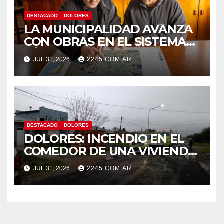
DESTACADO
DOLORES
LA MUNICIPALIDAD AVANZA
CON OBRAS EN EL SISTEMA
HÍDRICO DE DOLORES
JUL 31, 2026
2245.COM.AR
DESTACADO
DOLORES
DOLORES: INCENDIO EN EL
COMEDOR DE UNA VIVIENDA
FUE CONTROLADO POR
JUL 31, 2026
2245.COM.AR
BOMBEROS