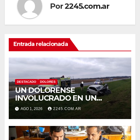
Por
2245.com.ar
Entrada relacionada
DESTACADO
DOLORES
UN DOLORENSE
INVOLUCRADO EN UN
SINIESTRO QUE TERMINÓ
AGO 1, 2026
2245.COM.AR
CON DESPISTE Y VUELCO