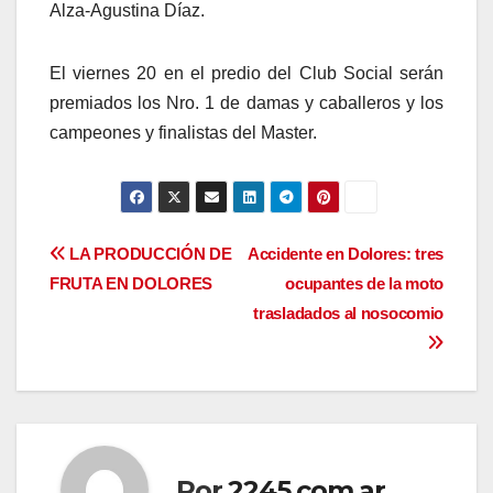
Alza-Agustina Díaz.
El viernes 20 en el predio del Club Social serán
premiados los Nro. 1 de damas y caballeros y los
campeones y finalistas del Master.
Navegación
LA PRODUCCIÓN DE
Accidente en Dolores: tres
FRUTA EN DOLORES
ocupantes de la moto
de
trasladados al nosocomio
entradas
Por
2245.com.ar