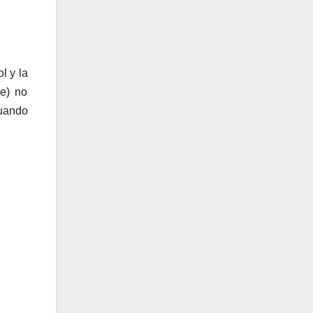
l y la
ue) no
Cuando