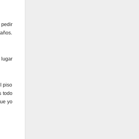
 pedir
 años.
 lugar
l piso
s todo
que yo