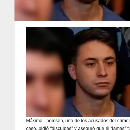
Máximo Thomsen, uno de los acusados del crimen d
caso, pidió “disculpas” y aseguró que él “jamás” 