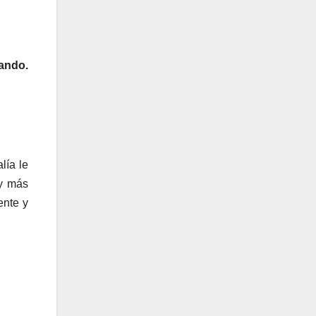
ando.
lía le
ay más
ente y