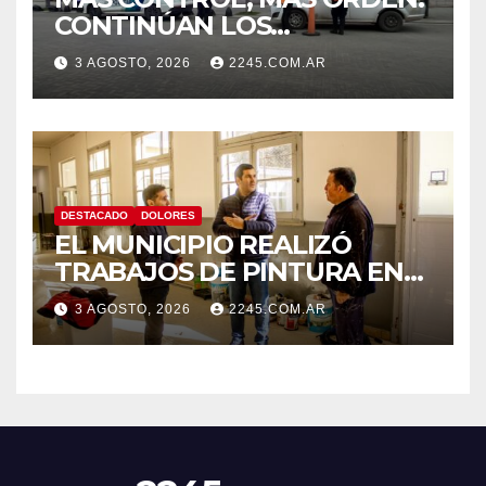
CONTINÚAN LOS
OPERATIVOS PREVENTIVOS
3 AGOSTO, 2026
2245.COM.AR
DE TRÁNSITO EN DOLORES
DESTACADO
DOLORES
EL MUNICIPIO REALIZÓ
TRABAJOS DE PINTURA EN
LA ESCUELA N.º 10
3 AGOSTO, 2026
2245.COM.AR