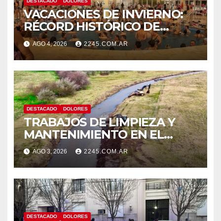
DESTACADO
DOLORES
VACACIONES DE INVIERNO:
RÉCORD HISTÓRICO DE
VISITANTES Y RECAUDACIÓN
AGO 4, 2026
2245.COM.AR
EN EL PARQUE TERMAL DE
DOLORES
DESTACADO
DOLORES
TRABAJOS DE LIMPIEZA Y
MANTENIMIENTO EN EL
CANAL LA PICASA
AGO 3, 2026
2245.COM.AR
DESTACADO
DOLORES