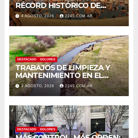
RÉCORD HISTÓRICO DE
VISITANTES Y RECAUDACIÓN
4 AGOSTO, 2026
2245.COM.AR
EN EL PARQUE TERMAL DE
DOLORES
DESTACADO
DOLORES
TRABAJOS DE LIMPIEZA Y
MANTENIMIENTO EN EL
CANAL LA PICASA
3 AGOSTO, 2026
2245.COM.AR
DESTACADO
DOLORES
MÁS CONTROL, MÁS ORDEN: