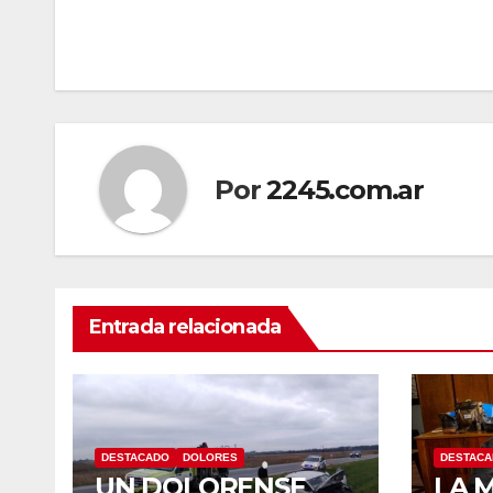
de
entradas
Por
2245.com.ar
Entrada relacionada
DESTACADO
DOLORES
DESTAC
UN DOLORENSE
LA 