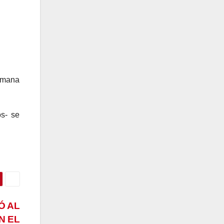
semana
os- se
Ó AL
N EL