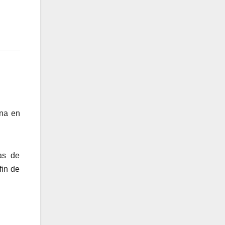
ana en
as de
fin de