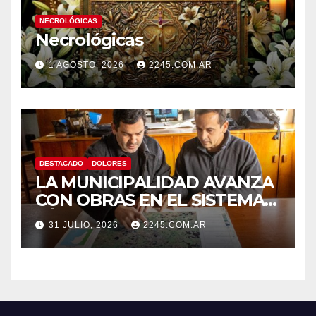
NECROLÓGICAS
Necrológicas
1 AGOSTO, 2026
2245.COM.AR
DESTACADO
DOLORES
LA MUNICIPALIDAD AVANZA
CON OBRAS EN EL SISTEMA
HÍDRICO DE DOLORES
31 JULIO, 2026
2245.COM.AR