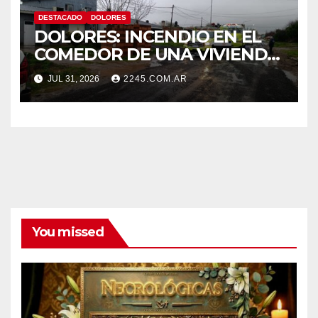
DESTACADO
DOLORES
DOLORES: INCENDIO EN EL
COMEDOR DE UNA VIVIENDA
FUE CONTROLADO POR
JUL 31, 2026
2245.COM.AR
BOMBEROS
You missed