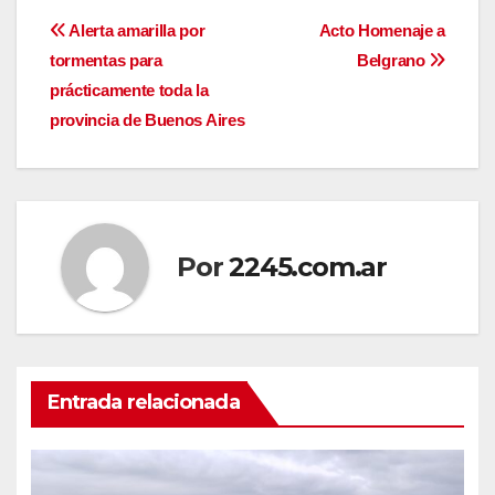
Navegación
Alerta amarilla por
Acto Homenaje a
tormentas para
Belgrano
de
prácticamente toda la
entradas
provincia de Buenos Aires
Por
2245.com.ar
Entrada relacionada