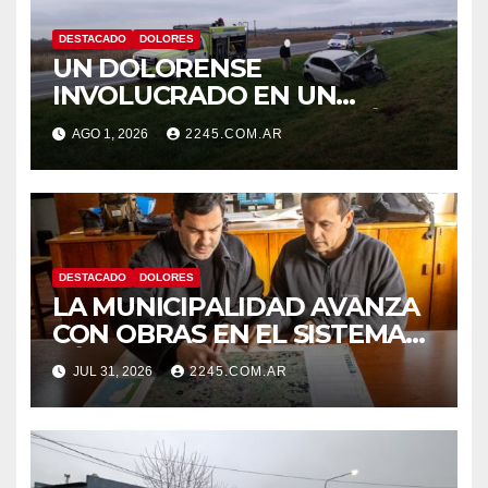
DESTACADO
DOLORES
UN DOLORENSE
INVOLUCRADO EN UN
SINIESTRO QUE TERMINÓ
AGO 1, 2026
2245.COM.AR
CON DESPISTE Y VUELCO
DESTACADO
DOLORES
LA MUNICIPALIDAD AVANZA
CON OBRAS EN EL SISTEMA
HÍDRICO DE DOLORES
JUL 31, 2026
2245.COM.AR