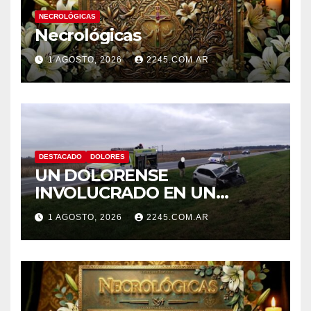
NECROLÓGICAS
Necrológicas
1 AGOSTO, 2026
2245.COM.AR
DESTACADO
DOLORES
UN DOLORENSE
INVOLUCRADO EN UN
SINIESTRO QUE TERMINÓ
1 AGOSTO, 2026
2245.COM.AR
CON DESPISTE Y VUELCO