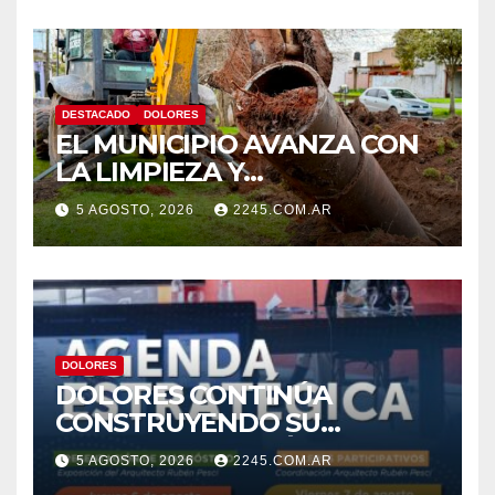
DESTACADO
DOLORES
EL MUNICIPIO AVANZA CON
LA LIMPIEZA Y
MANTENIMIENTO DE
5 AGOSTO, 2026
2245.COM.AR
DESAGÜES
DOLORES
DOLORES CONTINÚA
CONSTRUYENDO SU
AGENDA ESTRATÉGICA CON
5 AGOSTO, 2026
2245.COM.AR
NUEVAS JORNADAS