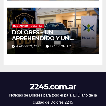
PARTICIPATIVAS
DESTACADO
DOLORES
DOLORES – UN
APREHENDIDO Y UN
VEHÍCULO SECUESTRADO
4 AGOSTO, 2026
2245.COM.AR
TRAS DISPAROS Y
AMENAZAS
2245.com.ar
Noticias de Dolores para todo el país. El Diario de la
ciudad de Dolores 2245