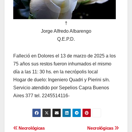
†
Jorge Alfredo Albarengo
Q.E.P.D.
Falleció en Dolores el 13 de marzo de 2025 a los
75 años sus restos fueron inhumados el mismo
día a las 11: 30 hs. en la necrópolis local
Hogar de duelo: Ingeniero Quadri y Pierini s/n.
Servicio atendido por Sepelios Capra Buenos
Aires 377 tel. 2245514116-
Navegación
Necrológicas
Necrológicas