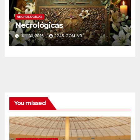
NECROLÓGICAS
Necrológicas
JUL 30, 2026
2245.COM.AR
You missed