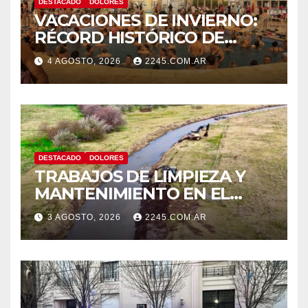
DESTACADO
DOLORES
VACACIONES DE INVIERNO:
RÉCORD HISTÓRICO DE
VISITANTES Y RECAUDACIÓN
4 AGOSTO, 2026
2245.COM.AR
EN EL PARQUE TERMAL DE
DOLORES
DESTACADO
DOLORES
TRABAJOS DE LIMPIEZA Y
MANTENIMIENTO EN EL
CANAL LA PICASA
3 AGOSTO, 2026
2245.COM.AR