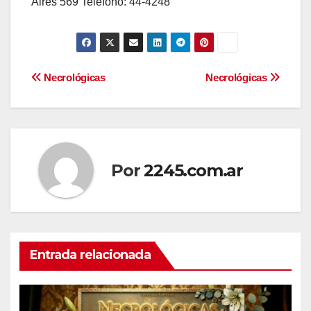
Aires 569 Teléfono: 44-4248
Navegación
Necrológicas
Necrológicas
de
entradas
Por
2245.com.ar
Entrada relacionada