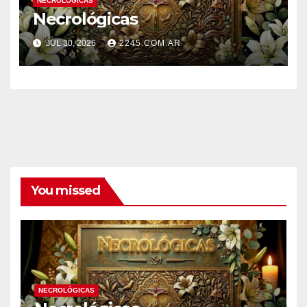
NECROLÓGICAS
Necrológicas
JUL 30, 2026
2245.COM.AR
You missed
NECROLÓGICAS