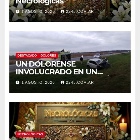
Necrológicas
1 AGOSTO, 2026
2245.COM.AR
DESTACADO
DOLORES
UN DOLORENSE
INVOLUCRADO EN UN
SINIESTRO QUE TERMINÓ
1 AGOSTO, 2026
2245.COM.AR
CON DESPISTE Y VUELCO
NECROLÓGICAS