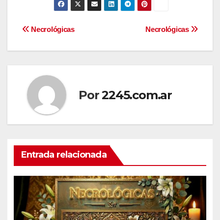
Navegación
Necrológicas
Necrológicas
de
entradas
Por
2245.com.ar
Entrada relacionada