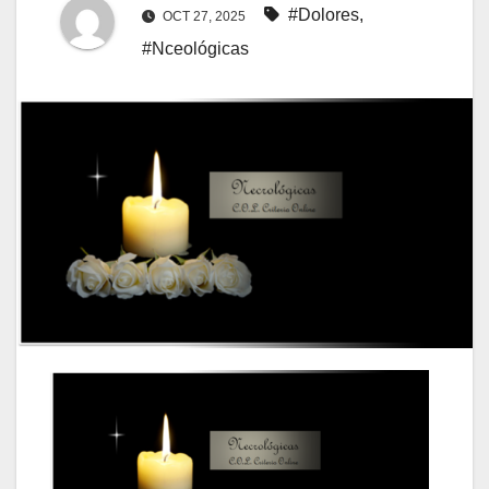
#Dolores
,
OCT 27, 2025
#Nceológicas