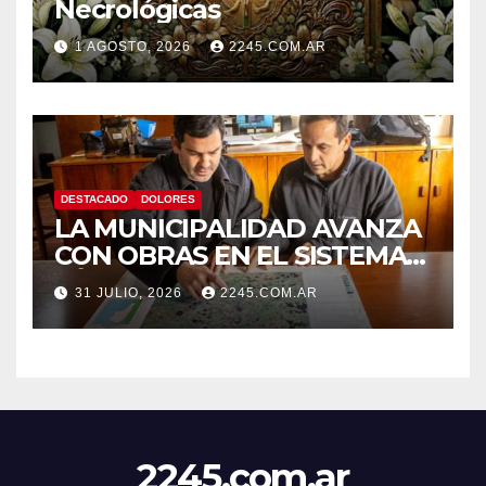
Necrológicas
1 AGOSTO, 2026
2245.COM.AR
DESTACADO
DOLORES
LA MUNICIPALIDAD AVANZA
CON OBRAS EN EL SISTEMA
HÍDRICO DE DOLORES
31 JULIO, 2026
2245.COM.AR
2245.com.ar