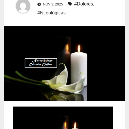
#Dolores
,
NOV 3, 2025
#Nceológicas