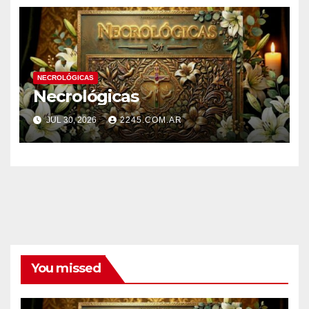
NECROLÓGICAS
Necrológicas
JUL 30, 2026
2245.COM.AR
You missed