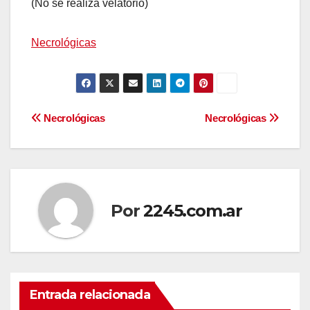
(No se realiza velatorio)
Necrológicas
Navegación
Necrológicas
Necrológicas
de
entradas
Por
2245.com.ar
Entrada relacionada