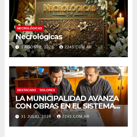
NECROLÓGICAS
Necrológicas
1 AGOSTO, 2026
2245.COM.AR
DESTACADO
DOLORES
LA MUNICIPALIDAD AVANZA
CON OBRAS EN EL SISTEMA
HÍDRICO DE DOLORES
31 JULIO, 2026
2245.COM.AR