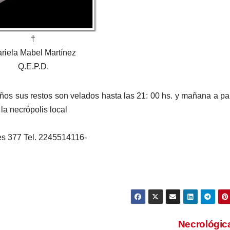
†
riela Mabel Martínez
Q.E.P.D.
ños sus restos son velados hasta las 21: 00 hs. y mañana a par
 la necrópolis local
es 377 Tel. 2245514116-
Necrológi