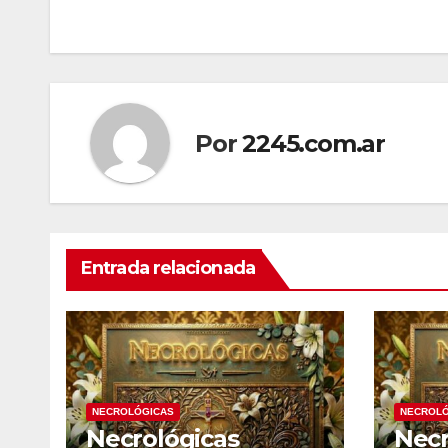
de
entradas
Por
2245.com.ar
Entrada relacionada
NECROLÓGICAS
NECROLÓ
Necrológicas
Necr