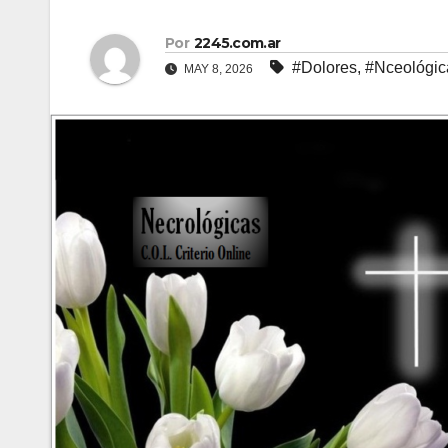
Por
2245.com.ar
#Dolores
,
#Nceológic
MAY 8, 2026