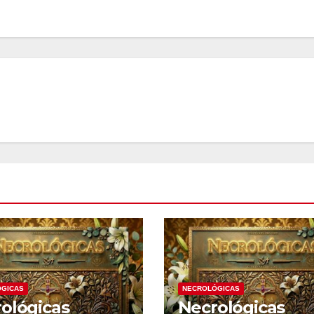
GICAS
NECROLÓGICAS
ológicas
Necrológicas