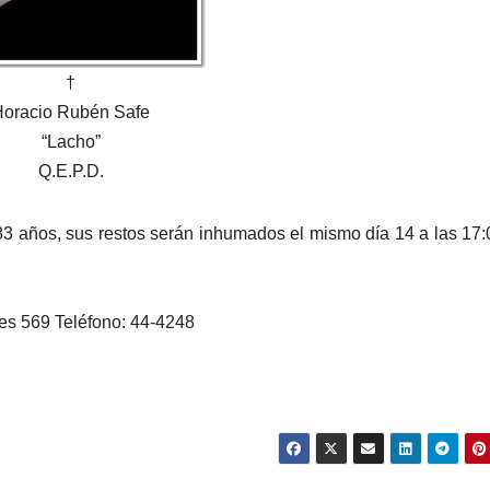
†
Horacio Rubén Safe
“Lacho”
Q.E.P.D.
83 años, sus restos serán inhumados el mismo día 14 a las 17:
res 569 Teléfono: 44-4248