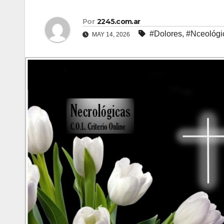
Por
2245.com.ar
#Dolores
,
#Nceológi
MAY 14, 2026