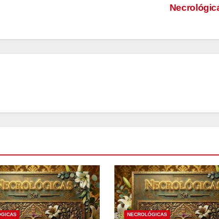
Necrológi
GICAS
NECROLÓGICAS