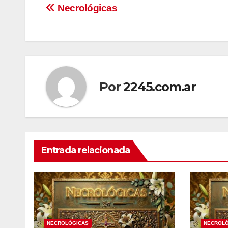
Navegación
Necrológicas
de
entradas
Por
2245.com.ar
Entrada relacionada
NECROLÓGICAS
NECROLÓ