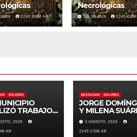
ológicas
Necrológicas
, 2026
2245.COM.AR
JUL 30, 2026
2245.COM
ADO
DOLORES
DESTACADO
DOLORES
MUNICIPIO
JORGE DOMÍN
LIZÓ TRABAJOS
Y MILENA SUÁR
PINTURA EN LA
INTENSIFICAN 
OSTO, 2026
3 AGOSTO, 2026
ELA N.º 10
AGENDA
OM.AR
OPOSITORA EN
2245.COM.AR