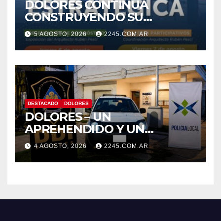
DOLORES CONTINÚA
CONSTRUYENDO SU
AGENDA ESTRATÉGICA CON
5 AGOSTO, 2026
2245.COM.AR
NUEVAS JORNADAS
PARTICIPATIVAS
DESTACADO
DOLORES
DOLORES – UN
APREHENDIDO Y UN
VEHÍCULO SECUESTRADO
4 AGOSTO, 2026
2245.COM.AR
TRAS DISPAROS Y
AMENAZAS