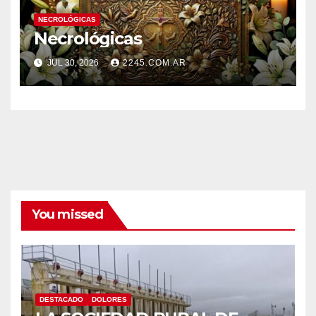
NECROLÓGICAS
Necrológicas
JUL 30, 2026
2245.COM.AR
You missed
DESTACADO
DOLORES