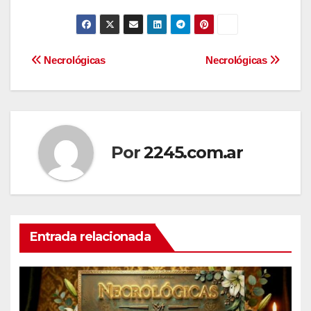
Navegación
Necrológicas
Necrológicas
de
entradas
Por
2245.com.ar
Entrada relacionada