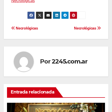
Necrológicas
Navegación
Necrológicas
Necrológicas
de
entradas
Por
2245.com.ar
Entrada relacionada