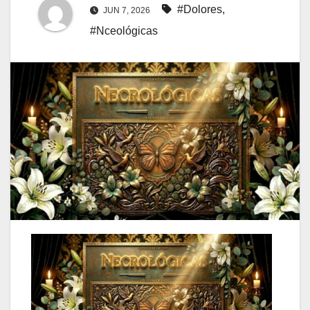
#Dolores
,
JUN 7, 2026
#Nceológicas