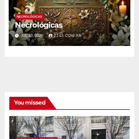
NECROLÓGICAS
Necrológicas
JUL 30, 2026
2245.COM.AR
You missed