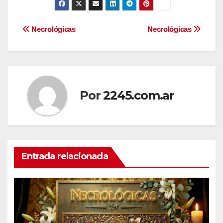
Navegación
Necrológicas
Necrológicas
de
entradas
Por
2245.com.ar
Entrada relacionada