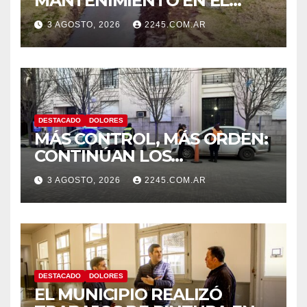
MANTENIMIENTO EN EL
CANAL LA PICASA
3 AGOSTO, 2026
2245.COM.AR
DESTACADO
DOLORES
MÁS CONTROL, MÁS ORDEN:
CONTINÚAN LOS
OPERATIVOS PREVENTIVOS
3 AGOSTO, 2026
2245.COM.AR
DE TRÁNSITO EN DOLORES
DESTACADO
DOLORES
EL MUNICIPIO REALIZÓ