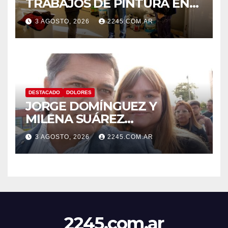
TRABAJOS DE PINTURA EN
LA ESCUELA N.º 10
3 AGOSTO, 2026
2245.COM.AR
DESTACADO
DOLORES
JORGE DOMÍNGUEZ Y
MILENA SUÁREZ
INTENSIFICAN LA AGENDA
3 AGOSTO, 2026
2245.COM.AR
OPOSITORA EN DOLORES
CON UNA SERIE DE
DENUNCIAS Y
PRESENTACIONES
2245.com.ar