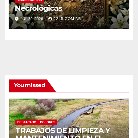
Necrológicas
JUL 30, 2026
2245.COM.AR
You missed
DESTACADO
DOLORES
TRABAJOS DE LIMPIEZA Y