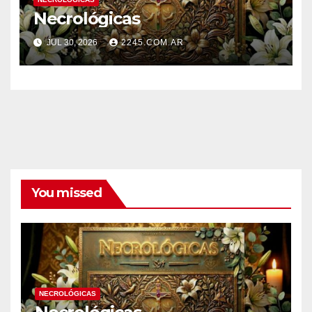
Necrológicas
JUL 30, 2026
2245.COM.AR
You missed
NECROLÓGICAS