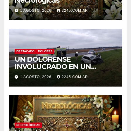
Necrológicas
1 AGOSTO, 2026
2245.COM.AR
DESTACADO
DOLORES
UN DOLORENSE
INVOLUCRADO EN UN
SINIESTRO QUE TERMINÓ
1 AGOSTO, 2026
2245.COM.AR
CON DESPISTE Y VUELCO
NECROLÓGICAS