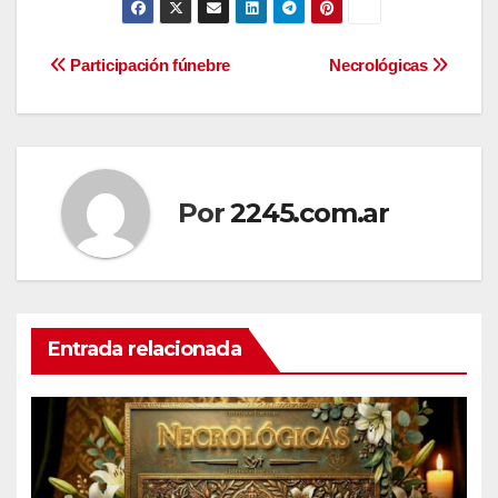
Navegación
Participación fúnebre
Necrológicas
de
entradas
Por
2245.com.ar
Entrada relacionada