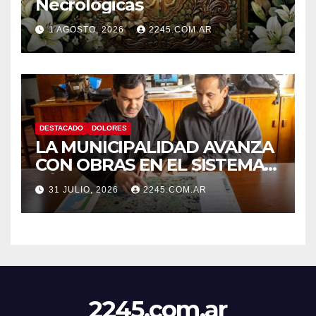
Necrológicas
1 AGOSTO, 2026
2245.COM.AR
DESTACADO
DOLORES
LA MUNICIPALIDAD AVANZA
CON OBRAS EN EL SISTEMA
HÍDRICO DE DOLORES
31 JULIO, 2026
2245.COM.AR
2245.com.ar