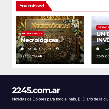
You missed
DESTAC
UN 
NECROLÓGICAS
Necrológicas
INV
UN 
1 AGOSTO, 2026
1 AG
TER
2245.COM.AR
DES
2245.C
2245.com.ar
Noticias de Dolores para todo el país. El Diario de la c