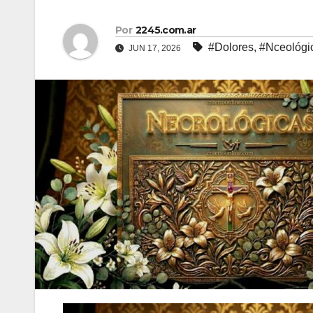
Por
2245.com.ar
#Dolores
,
#Nceológi
JUN 17, 2026