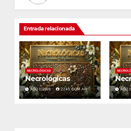
Entrada relacionada
NECROLÓGICAS
NECROLÓ
Necrológicas
Necr
AGO 1, 2026
2245.COM.AR
AGO 1