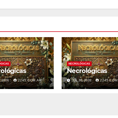
GICAS
NECROLÓGICAS
ológicas
Necrológicas
, 2026
2245.COM.AR
JUL 30, 2026
2245.COM