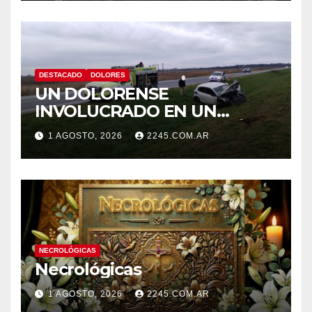
DESTACADO
DOLORES
UN DOLORENSE
INVOLUCRADO EN UN
SINIESTRO QUE TERMINÓ
1 AGOSTO, 2026
2245.COM.AR
CON DESPISTE Y VUELCO
NECROLÓGICAS
Necrológicas
1 AGOSTO, 2026
2245.COM.AR