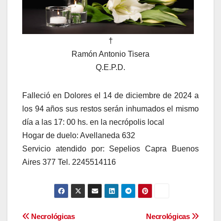
†
Ramón Antonio Tisera
Q.E.P.D.
Falleció en Dolores el 14 de diciembre de 2024 a
los 94 años sus restos serán inhumados el mismo
día a las 17: 00 hs. en la necrópolis local
Hogar de duelo: Avellaneda 632
Servicio atendido por: Sepelios Capra Buenos
Aires 377 Tel. 2245514116
Navegación
Necrológicas
Necrológicas