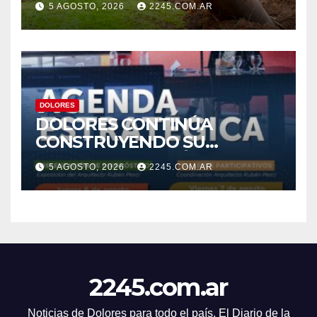
5 AGOSTO, 2026
2245.COM.AR
DESAGÜES
DOLORES
DOLORES CONTINÚA
CONSTRUYENDO SU
AGENDA ESTRATÉGICA CON
5 AGOSTO, 2026
2245.COM.AR
NUEVAS JORNADAS
PARTICIPATIVAS
2245.com.ar
Noticias de Dolores para todo el país. El Diario de la