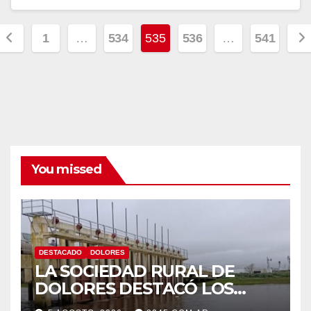
Paginación
1
…
534
535
536
…
541
de
entradas
You missed
DESTACADO
DOLORES
LA SOCIEDAD RURAL DE
DOLORES DESTACÓ LOS
TRABAJOS HIDRÁULICOS