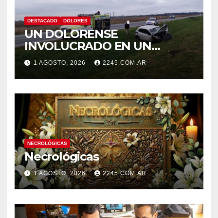
DESTACADO
DOLORES
UN DOLORENSE
INVOLUCRADO EN UN
SINIESTRO QUE TERMINÓ
1 AGOSTO, 2026
2245.COM.AR
CON DESPISTE Y VUELCO
NECROLÓGICAS
Necrológicas
1 AGOSTO, 2026
2245.COM.AR