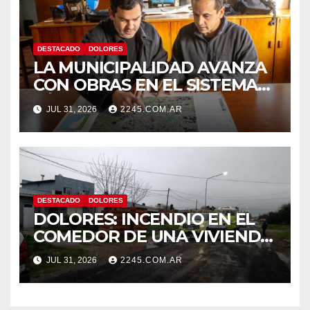
DESTACADO
DOLORES
LA MUNICIPALIDAD AVANZA
CON OBRAS EN EL SISTEMA
HÍDRICO DE DOLORES
JUL 31, 2026
2245.COM.AR
DESTACADO
DOLORES
DOLORES: INCENDIO EN EL
COMEDOR DE UNA VIVIENDA
FUE CONTROLADO POR
JUL 31, 2026
2245.COM.AR
BOMBEROS