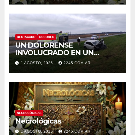
DESTACADO
DOLORES
UN DOLORENSE
INVOLUCRADO EN UN
SINIESTRO QUE TERMINÓ
1 AGOSTO, 2026
2245.COM.AR
CON DESPISTE Y VUELCO
NECROLÓGICAS
Necrológicas
1 AGOSTO, 2026
2245.COM.AR