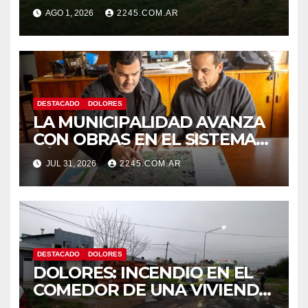
SINIESTRO QUE TERMINÓ
AGO 1, 2026
2245.COM.AR
CON DESPISTE Y VUELCO
DESTACADO
DOLORES
LA MUNICIPALIDAD AVANZA
CON OBRAS EN EL SISTEMA
HÍDRICO DE DOLORES
JUL 31, 2026
2245.COM.AR
DESTACADO
DOLORES
DOLORES: INCENDIO EN EL
COMEDOR DE UNA VIVIENDA
FUE CONTROLADO POR