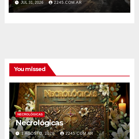
JUL 31, 2026
2245.COM.AR
BOMBEROS
You missed
NECROLÓGICAS
Necrológicas
1 AGOSTO, 2026
2245.COM.AR