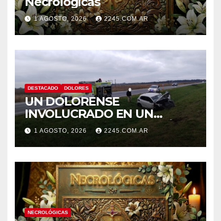
Necrológicas
1 AGOSTO, 2026
2245.COM.AR
DESTACADO
DOLORES
UN DOLORENSE
INVOLUCRADO EN UN
SINIESTRO QUE TERMINÓ
1 AGOSTO, 2026
2245.COM.AR
CON DESPISTE Y VUELCO
NECROLÓGICAS