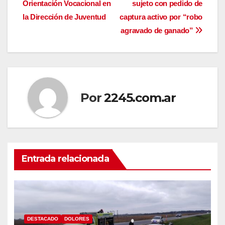
Orientación Vocacional en
sujeto con pedido de
de
la Dirección de Juventud
captura activo por “robo
entradas
agravado de ganado”
Por
2245.com.ar
Entrada relacionada
DESTACADO
DOLORES