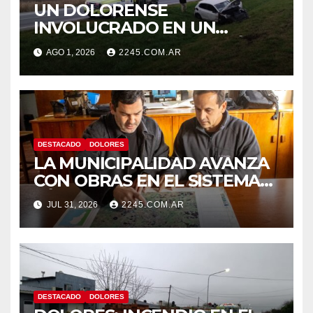
UN DOLORENSE
INVOLUCRADO EN UN
SINIESTRO QUE TERMINÓ
AGO 1, 2026
2245.COM.AR
CON DESPISTE Y VUELCO
DESTACADO
DOLORES
LA MUNICIPALIDAD AVANZA
CON OBRAS EN EL SISTEMA
HÍDRICO DE DOLORES
JUL 31, 2026
2245.COM.AR
DESTACADO
DOLORES