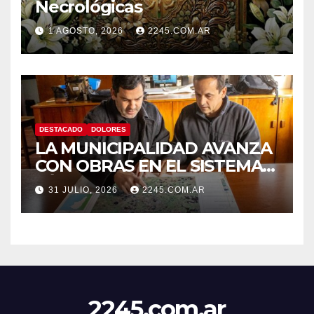
Necrológicas
1 AGOSTO, 2026
2245.COM.AR
DESTACADO
DOLORES
LA MUNICIPALIDAD AVANZA
CON OBRAS EN EL SISTEMA
HÍDRICO DE DOLORES
31 JULIO, 2026
2245.COM.AR
2245.com.ar