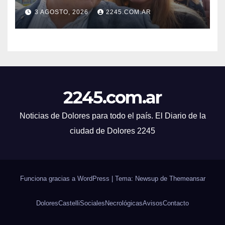
INTENSIFICAN LA AGENDA
3 AGOSTO, 2026
2245.COM.AR
OPOSITORA EN DOLORES
CON UNA SERIE DE
DENUNCIAS Y
PRESENTACIONES
2245.com.ar
Noticias de Dolores para todo el país. El Diario de la
ciudad de Dolores 2245
Funciona gracias a WordPress
|
Tema: Newsup de
Themeansar
Dolores
Castelli
Sociales
Necrológicas
Avisos
Contacto