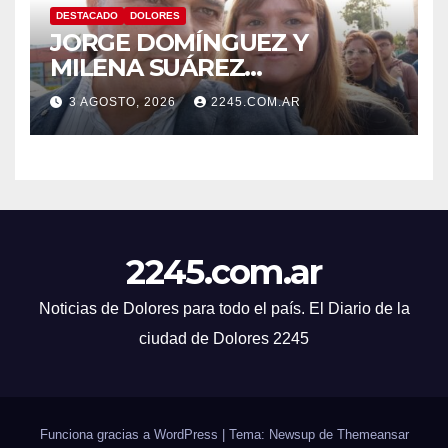
DESTACADO
DOLORES
JORGE DOMÍNGUEZ Y
MILENA SUÁREZ
INTENSIFICAN LA AGENDA
3 AGOSTO, 2026
2245.COM.AR
OPOSITORA EN DOLORES
CON UNA SERIE DE
DENUNCIAS Y
PRESENTACIONES
2245.com.ar
Noticias de Dolores para todo el país. El Diario de la
ciudad de Dolores 2245
Funciona gracias a WordPress
|
Tema: Newsup de
Themeansar