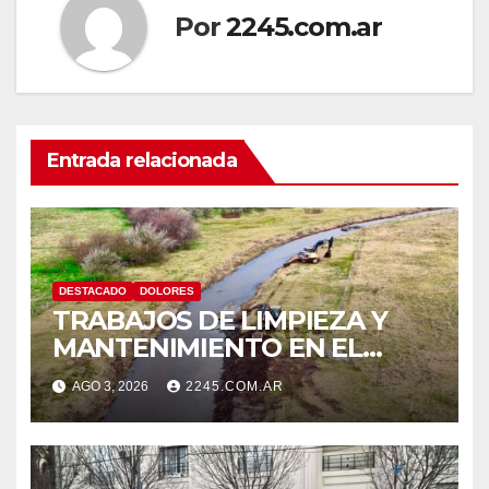
Por
2245.com.ar
Entrada relacionada
DESTACADO
DOLORES
TRABAJOS DE LIMPIEZA Y
MANTENIMIENTO EN EL
CANAL LA PICASA
AGO 3, 2026
2245.COM.AR