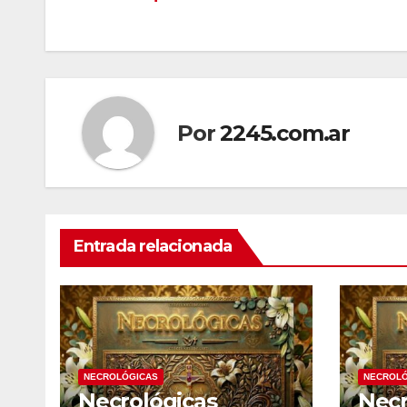
de
entradas
Por
2245.com.ar
Entrada relacionada
NECROLÓGICAS
NECROLÓ
Necrológicas
Necr