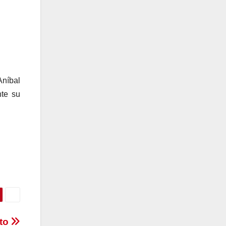
Aníbal
nte su
nto