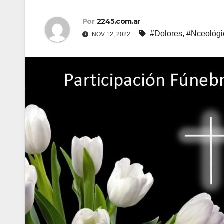
Por
2245.com.ar
#Dolores
,
#Nceológi
NOV 12, 2022