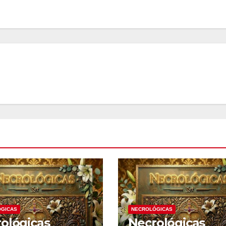
GICAS
NECROLÓGICAS
ológicas
Necrológicas